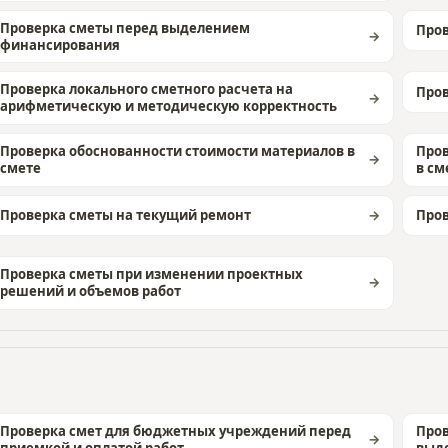
Проверка сметы перед выделением
Пров
финансирования
Проверка локального сметного расчета на
Пров
арифметическую и методическую корректность
Проверка обоснованности стоимости материалов в
Пров
смете
в см
Проверка сметы на текущий ремонт
Пров
Проверка сметы при изменении проектных
решений и объемов работ
Проверка смет для бюджетных учреждений перед
Пров
приемкой и оплатой работ
выд